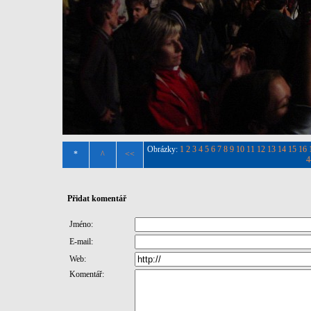
Obrázky:
1
2
3
4
5
6
7
8
9
10
11
12
13
14
15
16
*
^
<<
4
Přidat komentář
Jméno:
E-mail:
Web:
Komentář: