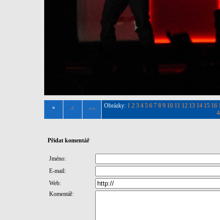
Obrázky:
1
2
3
4
5
6
7
8
9
10
11
12
13
14
15
16
*
^
<<
4
Přidat komentář
Jméno:
E-mail:
Web:
Komentář: