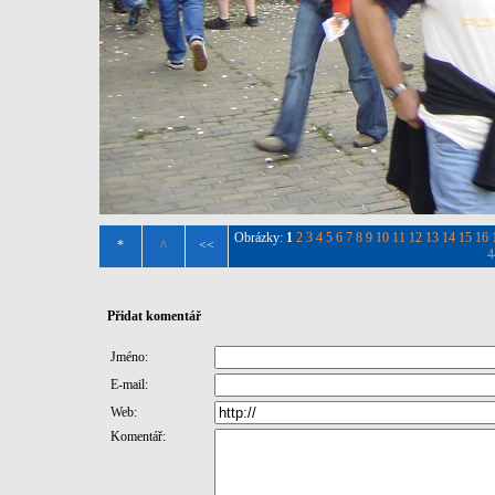
Obrázky:
1
2
3
4
5
6
7
8
9
10
11
12
13
14
15
16
*
^
<<
4
Přidat komentář
Jméno:
E-mail:
Web:
Komentář: