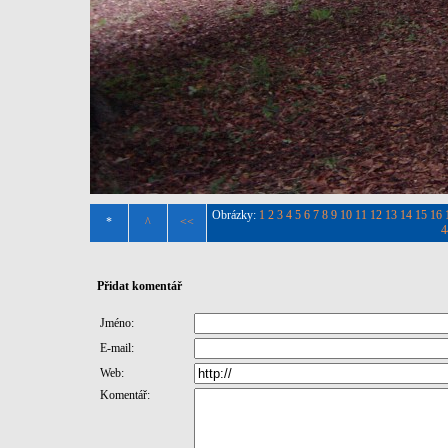
Obrázky:
1
2
3
4
5
6
7
8
9
10
11
12
13
14
15
16
*
^
<<
4
Přidat komentář
Jméno:
E-mail:
Web:
Komentář: