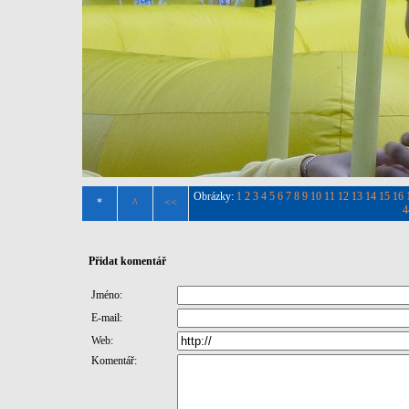
Obrázky:
1
2
3
4
5
6
7
8
9
10
11
12
13
14
15
16
*
^
<<
4
Přidat komentář
Jméno:
E-mail:
Web:
Komentář: