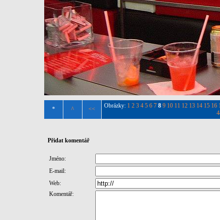
Obrázky:
1
2
3
4
5
6
7
8
9
10
11
12
13
14
15
16
*
^
<<
4
Přidat komentář
Jméno:
E-mail:
Web:
Komentář: