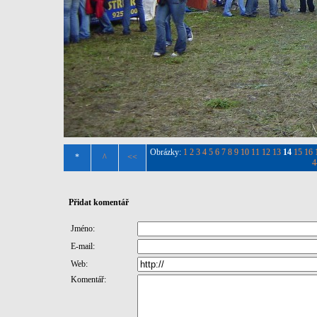
Obrázky:
1
2
3
4
5
6
7
8
9
10
11
12
13
14
15
16
*
^
<<
4
Přidat komentář
Jméno:
E-mail:
Web:
Komentář: