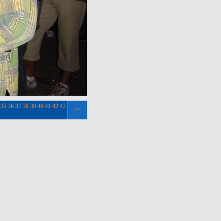
35
36
37
38
39
40
41
42
43
>>