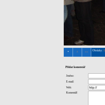
Obrázky:
1
*
^
<<
Přidat komentář
Jméno:
E-mail:
Web:
Komentář: