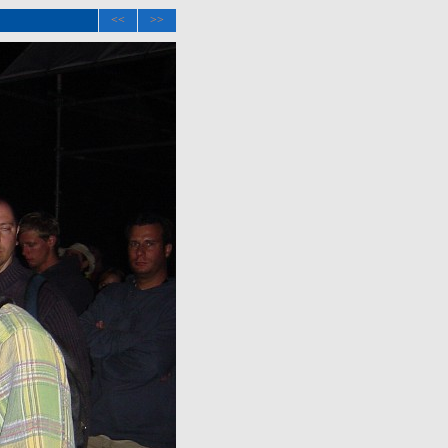
<<
>>