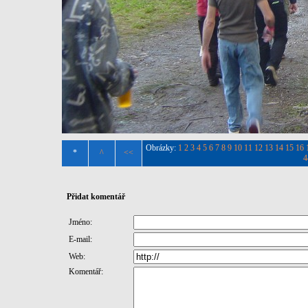
Obrázky:
1
2
3
4
5
6
7
8
9
10
11
12
13
14
15
16
*
^
<<
4
Přidat komentář
Jméno:
E-mail:
Web:
Komentář: