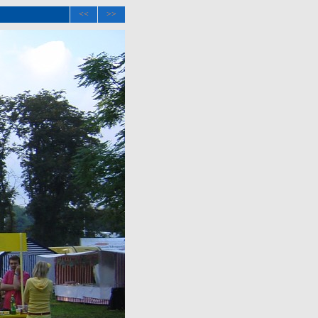
<<
>>