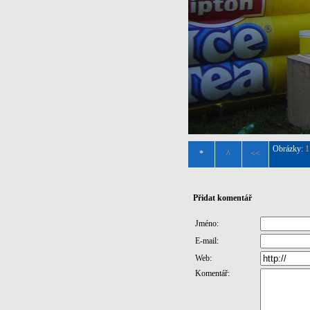
Obrázky:
1
*
^
<<
Přidat komentář
Jméno:
E-mail:
Web:
Komentář: