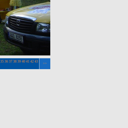
35
36
37
38
39
40
41
42
43
>>