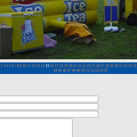
2
3
4
5
6
7
8
9
10
11
12
13
14
15
16
17
18
19
20
21
22
23
24
25
26
27
28
29
30
31
32
33
34
44
45
46
47
48
49
50
51
52
53
54
55