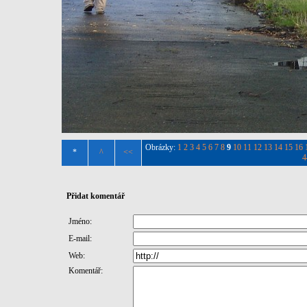
Obrázky:
1
2
3
4
5
6
7
8
9
10
11
12
13
14
15
16
*
^
<<
4
Přidat komentář
Jméno:
E-mail:
Web:
Komentář: