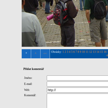
Obrázky:
1
2
3
4
5
6
7
8
9
10
11
12
13
14
15
16
*
^
<<
4
Přidat komentář
Jméno:
E-mail:
Web:
Komentář: