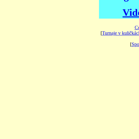
Vid
Co
[
Turnaje v kuličkác
[
Spo