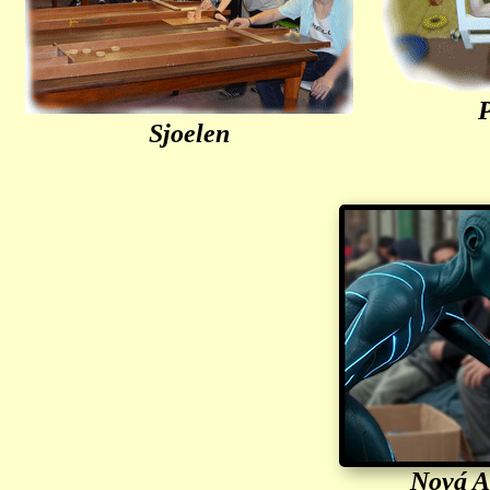
P
Sjoelen
Nová A