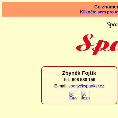
Co zname
Klikněte sem pro v
Spor
Zbyněk Fojtík
Tel.:
608 580 159
E-mail:
sporty@spanker.cz