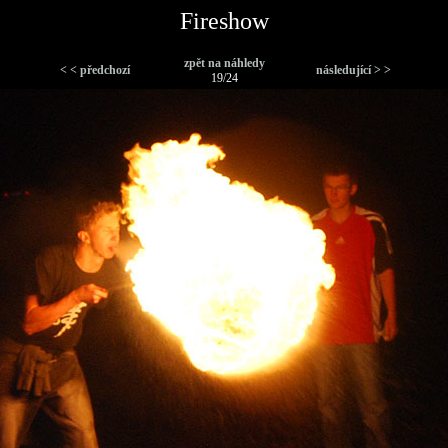
Fireshow
zpět na náhledy
< < předchozí
následující > >
19/24