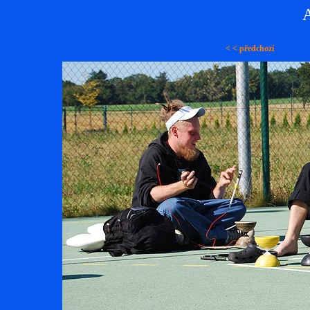
A
< < předchozí