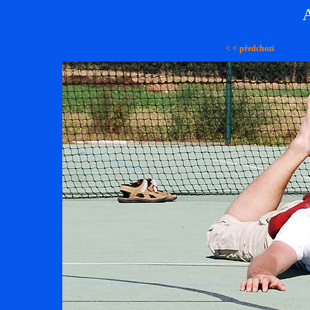
A
< < předchozí