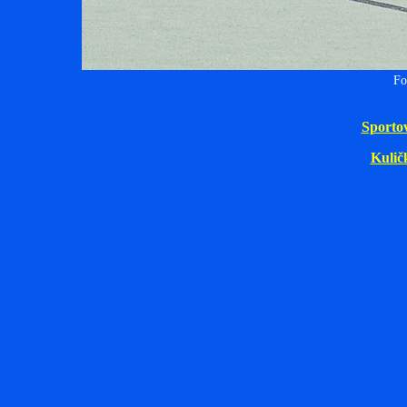
Fo
Sporto
Kulič