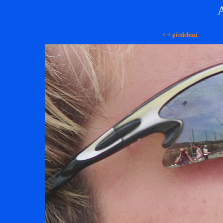
A
< < předchozí