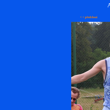
A
< < předchozí